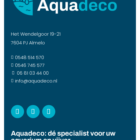
Het Wendelgoor 19-21
7604 PJ Almelo
0548 514 570

0546 745 577

06 81 03 44 00

info@aquadeco.nl

Aquadeco: dé specialist voor uw