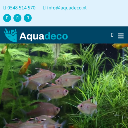
0548 514 570
info@aquadeco.nl

