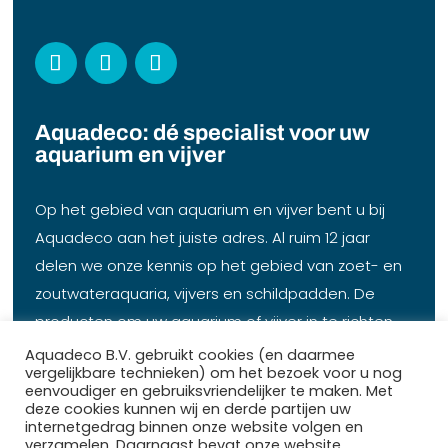
Aquadeco: dé specialist voor uw
aquarium en vijver
Op het gebied van aquarium en vijver bent u bij
Aquadeco aan het juiste adres. Al ruim 12 jaar
delen we onze kennis op het gebied van zoet- en
zoutwateraquaria, vijvers en schildpadden. De
producten om uw aquarium of vijver in te richten,
op te starten en te onderhouden hebben wij op
Aquadeco B.V. gebruikt cookies (en daarmee
vergelijkbare technieken) om het bezoek voor u nog
voorraad. Daarbij een heel ruim assortiment vissen,
eenvoudiger en gebruiksvriendelijker te maken. Met
koralen en planten.
deze cookies kunnen wij en derde partijen uw
internetgedrag binnen onze website volgen en
verzamelen. Daarnaast bevat onze website