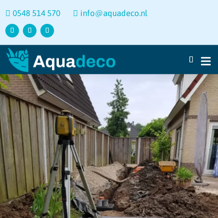
0548 514 570
info@aquadeco.nl

