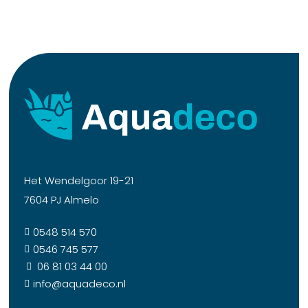
Het Wendelgoor 19-21
7604 PJ Almelo
0548 514 570

0546 745 577

06 81 03 44 00

info@aquadeco.nl
