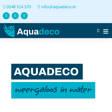
0548 514 570
info@aquadeco.nl


AQUADECO
weergaloos in water