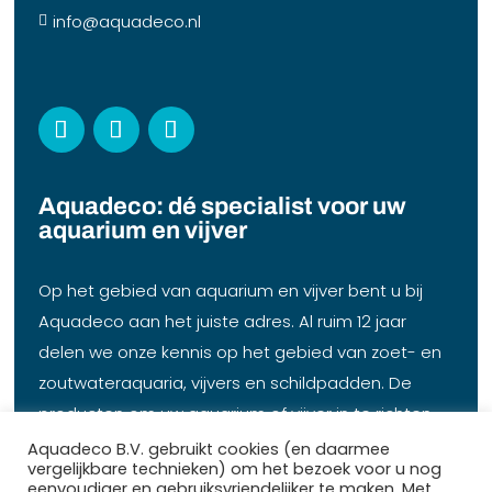
info@aquadeco.nl

Aquadeco: dé specialist voor uw
aquarium en vijver
Op het gebied van aquarium en vijver bent u bij
Aquadeco aan het juiste adres. Al ruim 12 jaar
delen we onze kennis op het gebied van zoet- en
zoutwateraquaria, vijvers en schildpadden. De
producten om uw aquarium of vijver in te richten,
op te starten en te onderhouden hebben wij op
Aquadeco B.V. gebruikt cookies (en daarmee
vergelijkbare technieken) om het bezoek voor u nog
voorraad. Daarbij een heel ruim assortiment vissen,
eenvoudiger en gebruiksvriendelijker te maken. Met