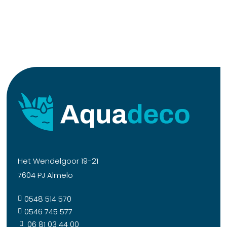
Het Wendelgoor 19-21
7604 PJ Almelo
0548 514 570

0546 745 577

06 81 03 44 00
