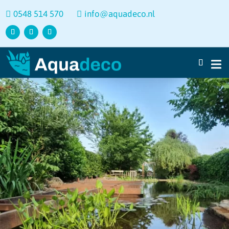
0548 514 570
info@aquadeco.nl

